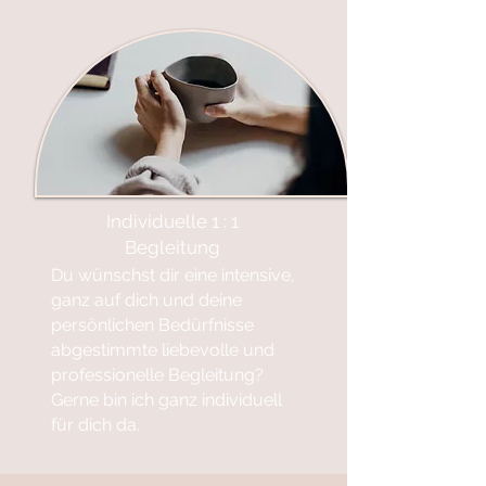
Individuelle 1 : 1
Begleitung
Du wünschst dir eine intensive,
ganz auf dich und deine
persönlichen Bedürfnisse
abgestimmte liebevolle und
professionelle Begleitung?
Gerne bin ich ganz individuell
für dich da.