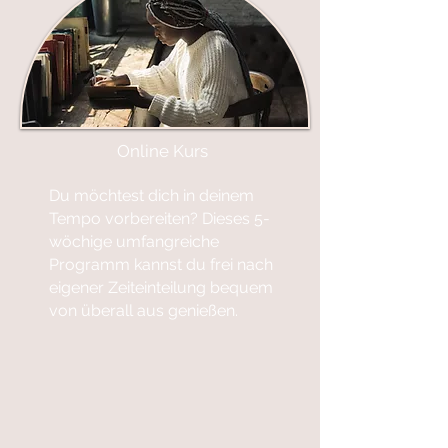
Online Kurs
Du möchtest dich in deinem
Tempo vorbereiten? Dieses 5-
wöchige umfangreiche
Programm kannst du frei nach
eigener Zeiteinteilung bequem
von überall aus genießen.