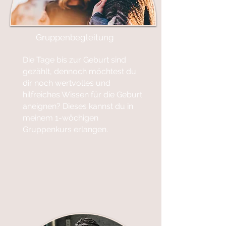
Gruppenbegleitung
Die Tage bis zur Geburt sind
gezählt, dennoch möchtest du
dir noch wertvolles und
hilfreiches Wissen für die Geburt
aneignen? Dieses kannst du in
meinem 1-wöchigen
Gruppenkurs erlangen.